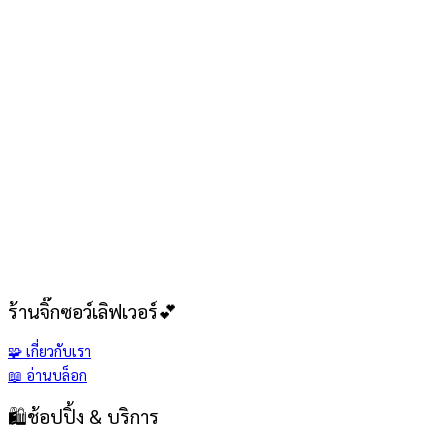
จิ๊กซอว์ 1000 ชิ้น รูปตัวเอง (Your Photo) ขนาด 75 x
50 ซม
1,390
฿
เก็บทุกรายละเอียดความทรงจำ ชิ้นใหญ่สุดประทับใจ
ร้านจิ๊กซอว์เลิฟเวอร์💕
🧩 เกี่ยวกับเรา
📖 อ่านบล็อก
🛍️ช้อปปิ้ง & บริการ