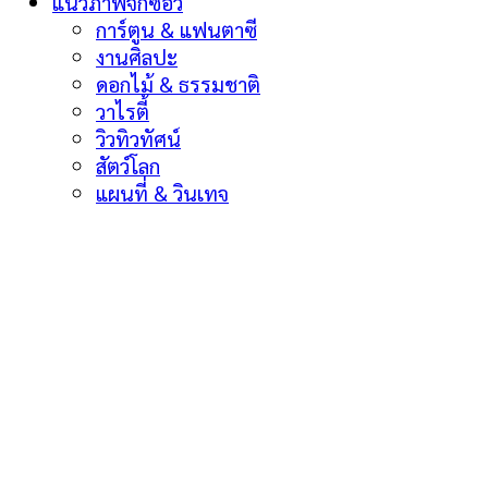
แนวภาพจิ๊กซอว์
การ์ตูน & แฟนตาซี
งานศิลปะ
ดอกไม้ & ธรรมชาติ
วาไรตี้
วิวทิวทัศน์
สัตว์โลก
แผนที่ & วินเทจ