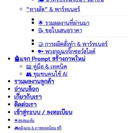
“ทางลัด” & พาร์ทเนอร์
🌟 รวมผลงานที่ผ่านมา
📝 ขอใบเสนอราคา
🤝 การผลิตสั่งทำ & พาร์ทเนอร์
🔑 พวงกุญแจจิ๊กซอว์สไลด์
🤖แจก Prompt สร้างภาพ
📖 คู่มือ & เทคนิค
👥 ชุมชนคนใช้ AI
รวมผลงานลูกค้า
อ่านบล็อก
เกี่ยวกับเรา
ติดต่อเรา
เข้าสู่ระบบ / ลงทะเบียน
🌟สะสมแต้ม
🎮คลังเกม & ภาพยอดนิยม ฟรี