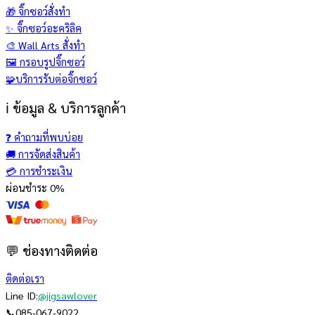
🎁 จิ๊กซอว์สั่งทำ
✨ จิ๊กซอว์อะคริลิค
🎨 Wall Arts สั่งทำ
🖼️ กรอบรูปจิ๊กซอว์
🧩บริการรับต่อจิ๊กซอว์
ℹ️ ข้อมูล & บริการลูกค้า
❓ คำถามที่พบบ่อย
🚚 การจัดส่งสินค้า
💳 การชำระเงิน
ผ่อนชำระ 0%
💬 ช่องทางติดต่อ
ติดต่อเรา
Line ID:
@jigsawlover
📞
085-067-9022