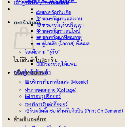
ไอเดียตาม “โอกาสพิเศษ”
เข้าสู่ระบบ / ลงทะเบียน
🎂ของขวัญวันเกิด
💒 ของขวัญงานแต่งงาน
ตะกร้าสินค้า
🧑‍🎓ของขวัญรับปริญญา
💖 ของขวัญวาเลนไทน์
👑 ของขวัญเกษียณอายุ
➡️ ดูไอเดีย (โอกาส) ทั้งหมด
ไอเดียตาม “ผู้รับ”
ไม่มีสินค้าในตะกร้า
👩‍❤️‍👨ของขวัญให้แฟน
กลับสู่หน้าร้านค้า
บริการของเรา
🟦บริการทำภาพโมเสค (Mosaic)
ทำภาพคอลลาจ (Collage)
🖼️กรอบรูปจิ๊กซอว์
🤲บริการรับต่อจิ๊กซอว์
🎨รับผลิตจิ๊กซอว์สำหรับศิลปิน (Print On Demand)
สำหรับองค์กร