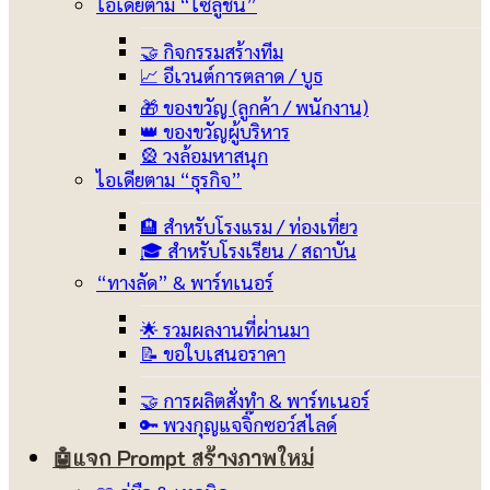
ไอเดียตาม “โซลูชัน”
🤝 กิจกรรมสร้างทีม
📈 อีเวนต์การตลาด / บูธ
🎁 ของขวัญ (ลูกค้า / พนักงาน)
👑 ของขวัญผู้บริหาร
🎡 วงล้อมหาสนุก
ไอเดียตาม “ธุรกิจ”
🏨 สำหรับโรงแรม / ท่องเที่ยว
🎓 สำหรับโรงเรียน / สถาบัน
“ทางลัด” & พาร์ทเนอร์
🌟 รวมผลงานที่ผ่านมา
📝 ขอใบเสนอราคา
🤝 การผลิตสั่งทำ & พาร์ทเนอร์
🔑 พวงกุญแจจิ๊กซอว์สไลด์
🤖แจก Prompt สร้างภาพ