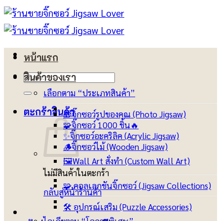
ข้าม
ไป
ยัง
เนื้อหา
หน้าแรก
ค้นหา:
สินค้าของเรา
เลือกตาม “ประเภทสินค้า”
ตะกร้าสินค้า
🎁จิ๊กซอว์รูปของคุณ (Photo Jigsaw)
🧩จิ๊กซอว์ 1000 ชิ้น🔥
✨จิ๊กซอว์อะคริลิค (Acrylic Jigsaw)
🪵จิ๊กซอว์ไม้ (Wooden Jigsaw)
🖼️Wall Art สั่งทำ (Custom Wall Art)
ไม่มีสินค้าในตะกร้า
🧩 คอลเลกชันจิ๊กซอว์ (Jigsaw Collections)
กลับสู่หน้าร้านค้า
🛠️ อุปกรณ์เสริม (Puzzle Accessories)