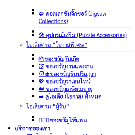
🧩 คอลเลกชันจิ๊กซอว์ (Jigsaw
Collections)
🛠️ อุปกรณ์เสริม (Puzzle Accessories)
ไอเดียตาม “โอกาสพิเศษ”
🎂ของขวัญวันเกิด
💒 ของขวัญงานแต่งงาน
🧑‍🎓ของขวัญรับปริญญา
💖 ของขวัญวาเลนไทน์
👑 ของขวัญเกษียณอายุ
➡️ ดูไอเดีย (โอกาส) ทั้งหมด
ไอเดียตาม “ผู้รับ”
👩‍❤️‍👨ของขวัญให้แฟน
บริการของเรา