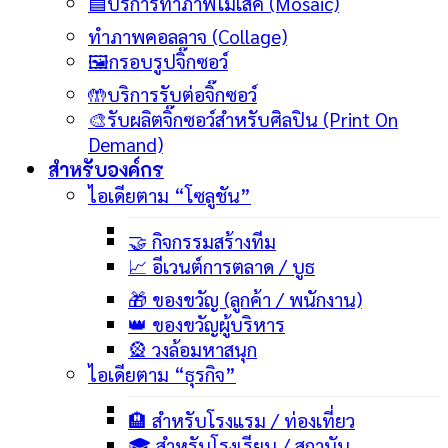
🟦บริการทำภาพโมเสค (Mosaic)
ทำภาพคอลลาจ (Collage)
🖼️กรอบรูปจิ๊กซอว์
🤲บริการรับต่อจิ๊กซอว์
🎨รับผลิตจิ๊กซอว์สำหรับศิลปิน (Print On
Demand)
สำหรับองค์กร
ไอเดียตาม “โซลูชัน”
🤝 กิจกรรมสร้างทีม
📈 อีเวนต์การตลาด / บูธ
🎁 ของขวัญ (ลูกค้า / พนักงาน)
👑 ของขวัญผู้บริหาร
🎡 วงล้อมหาสนุก
ไอเดียตาม “ธุรกิจ”
🏨 สำหรับโรงแรม / ท่องเที่ยว
🎓 สำหรับโรงเรียน / สถาบัน