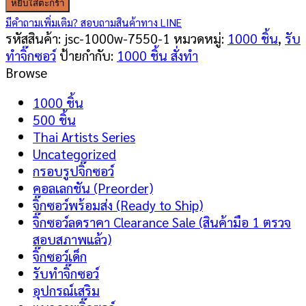
หยิบใส่ตะกร้า
ซอว์
มีคำถามเพิ่มเติม? สอบถามสินค้าทาง LINE
1000
รหัสสินค้า:
jsc-1000w-7550-1
หมวดหมู่:
1000 ชิ้น
,
รับ
ชิ้น
ทำจิ๊กซอว์
ป้ายกำกับ:
1000 ชิ้น สั่งทำ
รูป
Browse
ตัว
เอง
1000 ชิ้น
(Your
500 ชิ้น
Photo)
Thai Artists Series
ขนาด
Uncategorized
65
กรอบรูปจิ๊กซอว์
x
คอลเลกชัน (Preorder)
65
จิ๊กซอว์พร้อมส่ง (Ready to Ship)
ซม
จิ๊กซอว์ลดราคา Clearance Sale (สินค้ามือ 1 ตรวจ
ชิ้น
สอบสภาพแล้ว)
จิ๊กซอว์เด็ก
รับทำจิ๊กซอว์
อุปกรณ์เสริม