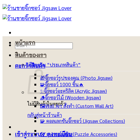
ข้าม
ไป
ยัง
เนื้อหา
หน้าแรก
ค้นหา:
สินค้าของเรา
เลือกตาม “ประเภทสินค้า”
ตะกร้าสินค้า
🎁จิ๊กซอว์รูปของคุณ (Photo Jigsaw)
🧩จิ๊กซอว์ 1000 ชิ้น🔥
✨จิ๊กซอว์อะคริลิค (Acrylic Jigsaw)
🪵จิ๊กซอว์ไม้ (Wooden Jigsaw)
ไม่มีสินค้าในตะกร้า
🖼️Wall Art สั่งทำ (Custom Wall Art)
กลับสู่หน้าร้านค้า
🧩 คอลเลกชันจิ๊กซอว์ (Jigsaw Collections)
🛠️ อุปกรณ์เสริม (Puzzle Accessories)
เข้าสู่ระบบ / ลงทะเบียน