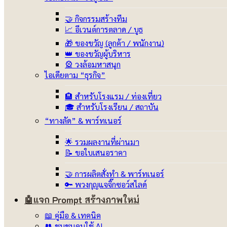
🤝 กิจกรรมสร้างทีม
📈 อีเวนต์การตลาด / บูธ
🎁 ของขวัญ (ลูกค้า / พนักงาน)
👑 ของขวัญผู้บริหาร
🎡 วงล้อมหาสนุก
ไอเดียตาม “ธุรกิจ”
🏨 สำหรับโรงแรม / ท่องเที่ยว
🎓 สำหรับโรงเรียน / สถาบัน
“ทางลัด” & พาร์ทเนอร์
🌟 รวมผลงานที่ผ่านมา
📝 ขอใบเสนอราคา
🤝 การผลิตสั่งทำ & พาร์ทเนอร์
🔑 พวงกุญแจจิ๊กซอว์สไลด์
🤖แจก Prompt สร้างภาพ
📖 คู่มือ & เทคนิค
👥 ชุมชนคนใช้ AI