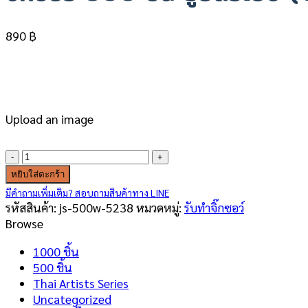
890
฿
Upload an image
จำนวน
จิ๊ก
หยิบใส่ตะกร้า
ซอว์
มีคำถามเพิ่มเติม? สอบถามสินค้าทาง LINE
500
รหัสสินค้า:
js-500w-5238
หมวดหมู่:
รับทำจิ๊กซอว์
ชิ้น
Browse
รูป
ตัว
1000 ชิ้น
เอง
500 ชิ้น
(Your
Thai Artists Series
Photo)
Uncategorized