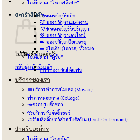
ไอเดียตาม “โอกาสพิเศษ”
ตะกร้าสินค้า
🎂ของขวัญวันเกิด
💒 ของขวัญงานแต่งงาน
🧑‍🎓ของขวัญรับปริญญา
💖 ของขวัญวาเลนไทน์
👑 ของขวัญเกษียณอายุ
➡️ ดูไอเดีย (โอกาส) ทั้งหมด
ไม่มีสินค้าในตะกร้า
ไอเดียตาม “ผู้รับ”
กลับสู่หน้าร้านค้า
👩‍❤️‍👨ของขวัญให้แฟน
บริการของเรา
🟦บริการทำภาพโมเสค (Mosaic)
ทำภาพคอลลาจ (Collage)
🖼️กรอบรูปจิ๊กซอว์
🤲บริการรับต่อจิ๊กซอว์
🎨รับผลิตจิ๊กซอว์สำหรับศิลปิน (Print On Demand)
สำหรับองค์กร
ไอเดียตาม “โซลูชัน”