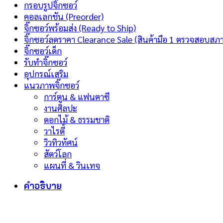
ขนาด
กรอบรูปจิ๊กซอว์
52
คอลเลกชัน (Preorder)
x
จิ๊กซอว์พร้อมส่ง (Ready to Ship)
38
จิ๊กซอว์ลดราคา Clearance Sale (สินค้ามือ 1 ตรวจสอบสภ
ซม
จิ๊กซอว์เด็ก
ชิ้น
รับทำจิ๊กซอว์
อุปกรณ์เสริม
แนวภาพจิ๊กซอว์
การ์ตูน & แฟนตาซี
งานศิลปะ
ดอกไม้ & ธรรมชาติ
วาไรตี้
วิวทิวทัศน์
สัตว์โลก
แผนที่ & วินเทจ
คำอธิบาย